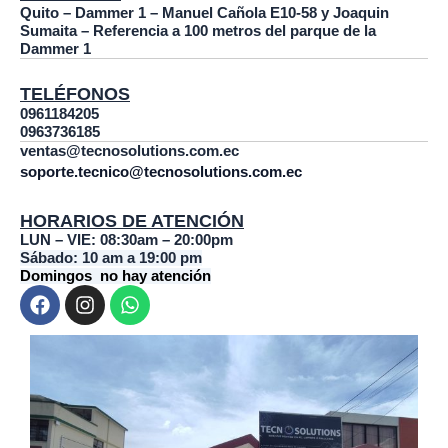
Quito – Dammer 1 – Manuel Cañola E10-58 y Joaquin
Sumaita – Referencia a 100 metros del parque de la
Dammer 1
TELÉFONOS
0961184205
0963736185
ventas@tecnosolutions.com.ec
soporte.tecnico@tecnosolutions.com.ec
HORARIOS DE ATENCIÓN
LUN – VIE: 08:30am – 20:00pm
Sábado: 10 am a 19:00 pm
Domingos no hay atención
F
I
W
a
n
h
c
s
a
e
t
t
b
a
s
o
g
a
o
r
p
k
a
p