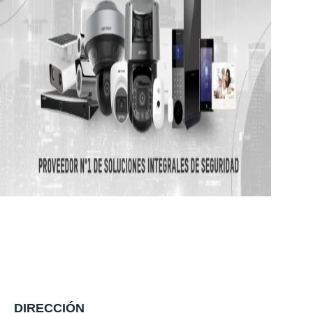
Lorem fistrum por la gloria de mi madre esse jarl aliqua
llevame al sircoo. De la pradera ullamco qué dise usteer
está la cosa muy malar.
DIRECCIÓN