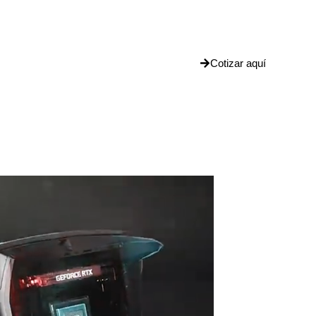
POTENCIA IL
JUEGO
Cotizar aquí