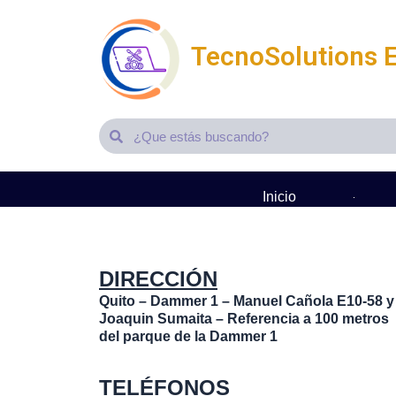
Ir
al
TecnoSolutions 
contenido
Search
Search
Inicio
It seems we can't find what you're looking for.
DIRECCIÓN
Quito – Dammer 1 – Manuel Cañola E10-58 y
Joaquin Sumaita – Referencia a 100 metros
del parque de la Dammer 1
TELÉFONOS