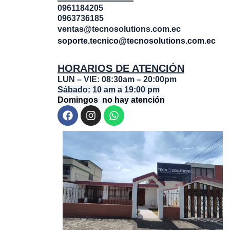
0961184205
0963736185
ventas@tecnosolutions.com.ec
soporte.tecnico@tecnosolutions.com.ec
HORARIOS DE ATENCIÓN
LUN – VIE: 08:30am – 20:00pm
Sábado: 10 am a 19:00 pm
Domingos no hay atención
F
I
W
a
n
h
c
s
a
e
t
t
b
a
s
o
g
a
o
r
p
k
a
p
m