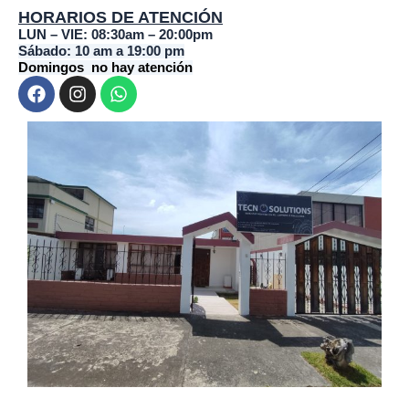
HORARIOS DE ATENCIÓN
LUN – VIE: 08:30am – 20:00pm
Sábado: 10 am a 19:00 pm
Domingos no hay atención
F
I
W
a
n
h
c
s
a
e
t
t
b
a
s
o
g
a
o
r
p
k
a
p
m