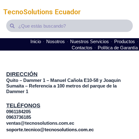
TecnoSolutions Ecuador
Search
Search
Inicio
Nosotros
Nuestros Servicios
Productos
Contactos
Política de Garantía
It seems we can't find what you're looking for.
DIRECCIÓN
Quito – Dammer 1 – Manuel Cañola E10-58 y Joaquin
Sumaita – Referencia a 100 metros del parque de la
Dammer 1
TELÉFONOS
0961184205
0963736185
ventas@tecnosolutions.com.ec
soporte.tecnico@tecnosolutions.com.ec