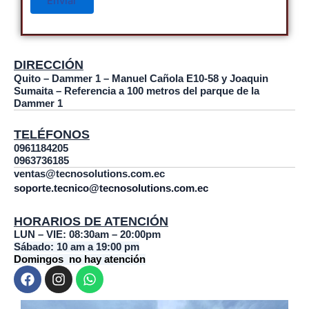
DIRECCIÓN
Quito – Dammer 1 – Manuel Cañola E10-58 y Joaquin
Sumaita – Referencia a 100 metros del parque de la
Dammer 1
TELÉFONOS
0961184205
0963736185
ventas@tecnosolutions.com.ec
soporte.tecnico@tecnosolutions.com.ec
HORARIOS DE ATENCIÓN
LUN – VIE: 08:30am – 20:00pm
Sábado: 10 am a 19:00 pm
Domingos no hay atención
F
I
W
a
n
h
c
s
a