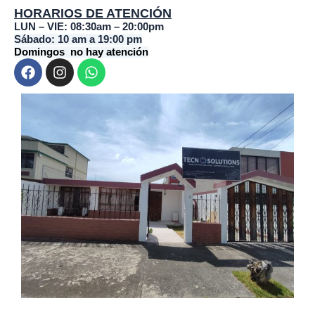
HORARIOS DE ATENCIÓN
LUN – VIE: 08:30am – 20:00pm
Sábado: 10 am a 19:00 pm
Domingos no hay atención
F
I
W
a
n
h
c
s
a
e
t
t
b
a
s
o
g
a
o
r
p
k
a
p
m