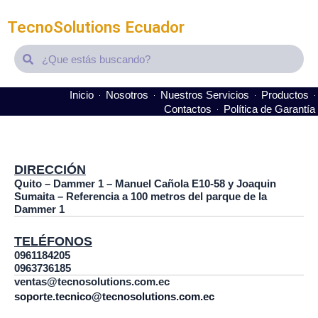
TecnoSolutions Ecuador
Search
Search
Inicio
Nosotros
Nuestros Servicios
Productos
Contactos
Política de Garantía
It seems we can't find what you're looking for.
DIRECCIÓN
Quito – Dammer 1 – Manuel Cañola E10-58 y Joaquin
Sumaita – Referencia a 100 metros del parque de la
Dammer 1
TELÉFONOS
0961184205
0963736185
ventas@tecnosolutions.com.ec
soporte.tecnico@tecnosolutions.com.ec