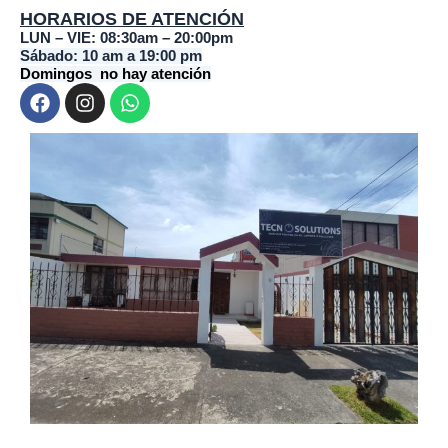
HORARIOS DE ATENCIÓN
LUN – VIE: 08:30am – 20:00pm
Sábado: 10 am a 19:00 pm
Domingos no hay atención
F
I
W
a
n
h
c
s
a
e
t
t
b
a
s
o
g
a
o
r
p
k
a
p
m