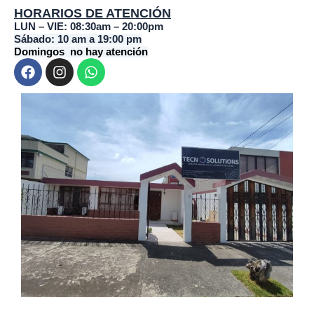
HORARIOS DE ATENCIÓN
LUN – VIE: 08:30am – 20:00pm
Sábado: 10 am a 19:00 pm
Domingos no hay atención
F
I
W
a
n
h
c
s
a
e
t
t
b
a
s
o
g
a
o
r
p
k
a
p
m