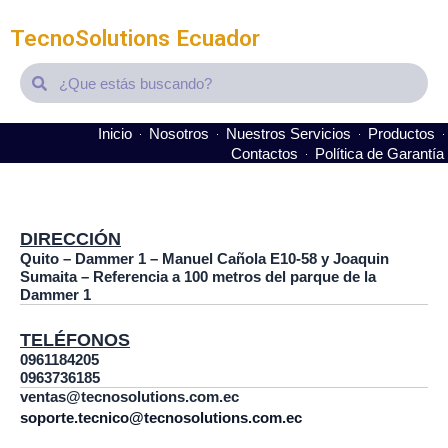
TecnoSolutions Ecuador
Search
Search
Inicio
Nosotros
Nuestros Servicios
Productos
Contactos
Política de Garantía
It seems we can't find what you're looking for.
DIRECCIÓN
Quito – Dammer 1 – Manuel Cañola E10-58 y Joaquin
Sumaita – Referencia a 100 metros del parque de la
Dammer 1
TELÉFONOS
0961184205
0963736185
ventas@tecnosolutions.com.ec
soporte.tecnico@tecnosolutions.com.ec