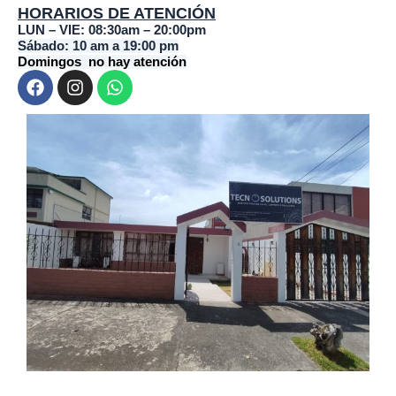
HORARIOS DE ATENCIÓN
LUN – VIE: 08:30am – 20:00pm
Sábado: 10 am a 19:00 pm
Domingos no hay atención
F
I
W
a
n
h
c
s
a
e
t
t
b
a
s
o
g
a
o
r
p
k
a
p
m