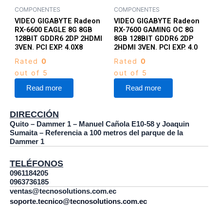
COMPONENTES
COMPONENTES
VIDEO GIGABYTE Radeon
VIDEO GIGABYTE Radeon
RX-6600 EAGLE 8G 8GB
RX-7600 GAMING OC 8G
128BIT GDDR6 2DP 2HDMI
8GB 128BIT GDDR6 2DP
3VEN. PCI EXP. 4.0X8
2HDMI 3VEN. PCI EXP. 4.0
Rated
0
Rated
0
out of 5
out of 5
Read more
Read more
DIRECCIÓN
Quito – Dammer 1 – Manuel Cañola E10-58 y Joaquin
Sumaita – Referencia a 100 metros del parque de la
Dammer 1
TELÉFONOS
0961184205
0963736185
ventas@tecnosolutions.com.ec
soporte.tecnico@tecnosolutions.com.ec