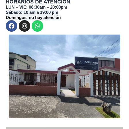
HORARIOS DE ATENCIÓN
LUN – VIE: 08:30am – 20:00pm
Sábado: 10 am a 19:00 pm
Domingos no hay atención
F
I
W
a
n
h
c
s
a
e
t
t
b
a
s
o
g
a
o
r
p
k
a
p
m