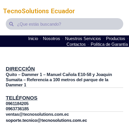
TecnoSolutions Ecuador
Search
Search
Inicio
Nosotros
Nuestros Servicios
Productos
Contactos
Política de Garantía
It seems we can't find what you're looking for.
DIRECCIÓN
Quito – Dammer 1 – Manuel Cañola E10-58 y Joaquin
Sumaita – Referencia a 100 metros del parque de la
Dammer 1
TELÉFONOS
0961184205
0963736185
ventas@tecnosolutions.com.ec
soporte.tecnico@tecnosolutions.com.ec