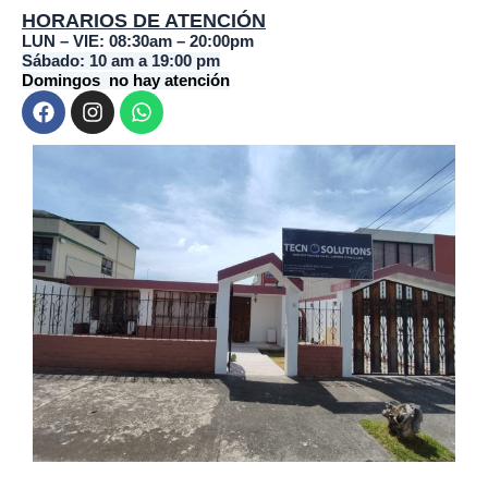
HORARIOS DE ATENCIÓN
LUN – VIE: 08:30am – 20:00pm
Sábado: 10 am a 19:00 pm
Domingos no hay atención
F
I
W
a
n
h
c
s
a
e
t
t
b
a
s
o
g
a
o
r
p
k
a
p
m