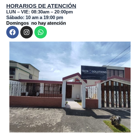
HORARIOS DE ATENCIÓN
LUN – VIE: 08:30am – 20:00pm
Sábado: 10 am a 19:00 pm
Domingos no hay atención
F
I
W
a
n
h
c
s
a
e
t
t
b
a
s
o
g
a
o
r
p
k
a
p
m