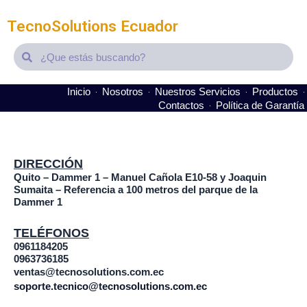
TecnoSolutions Ecuador
Search
Search
Inicio
Nosotros
Nuestros Servicios
Productos
Contactos
Política de Garantía
It seems we can't find what you're looking for.
DIRECCIÓN
Quito – Dammer 1 – Manuel Cañola E10-58 y Joaquin
Sumaita – Referencia a 100 metros del parque de la
Dammer 1
TELÉFONOS
0961184205
0963736185
ventas@tecnosolutions.com.ec
soporte.tecnico@tecnosolutions.com.ec