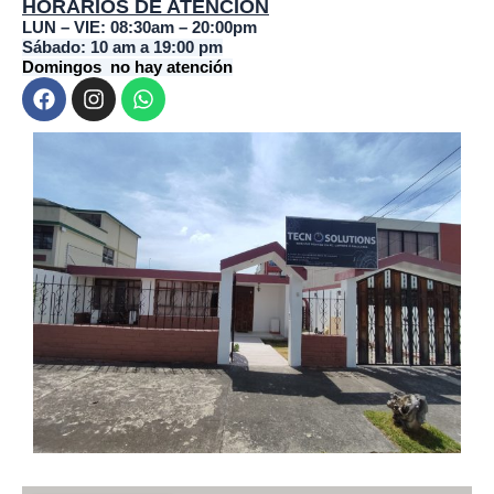
HORARIOS DE ATENCIÓN
LUN – VIE: 08:30am – 20:00pm
Sábado: 10 am a 19:00 pm
Domingos no hay atención
F
I
W
a
n
h
c
s
a
e
t
t
b
a
s
o
g
a
o
r
p
k
a
p
m