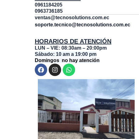
0961184205
0963736185
ventas@tecnosolutions.com.ec
soporte.tecnico@tecnosolutions.com.ec
HORARIOS DE ATENCIÓN
LUN – VIE: 08:30am – 20:00pm
Sábado: 10 am a 19:00 pm
Domingos no hay atención
F
I
W
a
n
h
c
s
a
e
t
t
b
a
s
o
g
a
o
r
p
k
a
p
m