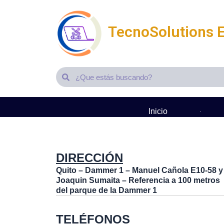
Ir
al
TecnoSolutions 
contenido
Search
Search
Inicio
It seems we can't find what you're looking for.
DIRECCIÓN
Quito – Dammer 1 – Manuel Cañola E10-58 y
Joaquin Sumaita – Referencia a 100 metros
del parque de la Dammer 1
TELÉFONOS