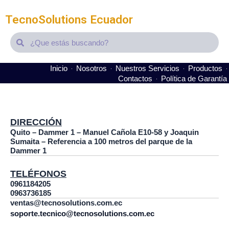
TecnoSolutions Ecuador
Search
Search
Inicio
Nosotros
Nuestros Servicios
Productos
Contactos
Política de Garantía
It seems we can't find what you're looking for.
DIRECCIÓN
Quito – Dammer 1 – Manuel Cañola E10-58 y Joaquin
Sumaita – Referencia a 100 metros del parque de la
Dammer 1
TELÉFONOS
0961184205
0963736185
ventas@tecnosolutions.com.ec
soporte.tecnico@tecnosolutions.com.ec