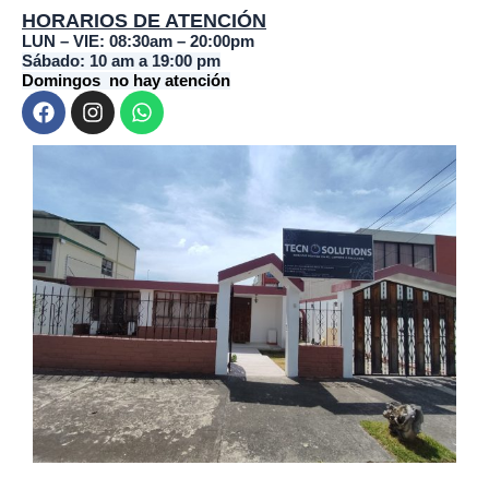
HORARIOS DE ATENCIÓN
LUN – VIE: 08:30am – 20:00pm
Sábado: 10 am a 19:00 pm
Domingos no hay atención
F
I
W
a
n
h
c
s
a
e
t
t
b
a
s
o
g
a
o
r
p
k
a
p
m