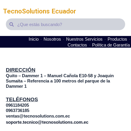
TecnoSolutions Ecuador
Search
Search
Inicio
Nosotros
Nuestros Servicios
Productos
Contactos
Política de Garantía
It seems we can't find what you're looking for.
DIRECCIÓN
Quito – Dammer 1 – Manuel Cañola E10-58 y Joaquin
Sumaita – Referencia a 100 metros del parque de la
Dammer 1
TELÉFONOS
0961184205
0963736185
ventas@tecnosolutions.com.ec
soporte.tecnico@tecnosolutions.com.ec