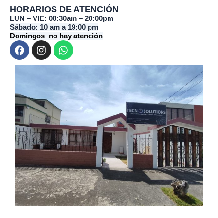
HORARIOS DE ATENCIÓN
LUN – VIE: 08:30am – 20:00pm
Sábado: 10 am a 19:00 pm
Domingos no hay atención
F
I
W
a
n
h
c
s
a
e
t
t
b
a
s
o
g
a
o
r
p
k
a
p
m