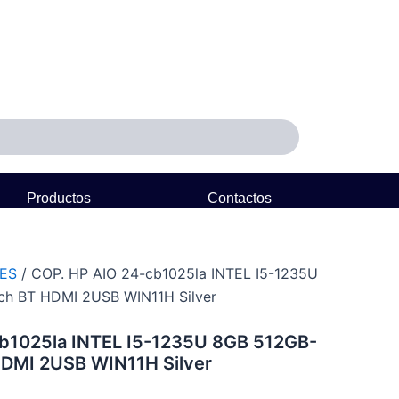
Productos
Contactos
Política de Garantía
ES
/ COP. HP AIO 24-cb1025la INTEL I5-1235U
ch BT HDMI 2USB WIN11H Silver
b1025la INTEL I5-1235U 8GB 512GB-
HDMI 2USB WIN11H Silver