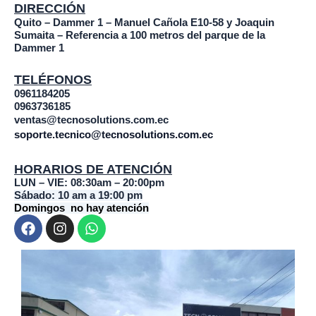
DIRECCIÓN
Quito – Dammer 1 – Manuel Cañola E10-58 y Joaquin
Sumaita – Referencia a 100 metros del parque de la
Dammer 1
TELÉFONOS
0961184205
0963736185
ventas@tecnosolutions.com.ec
soporte.tecnico@tecnosolutions.com.ec
HORARIOS DE ATENCIÓN
LUN – VIE: 08:30am – 20:00pm
Sábado: 10 am a 19:00 pm
Domingos no hay atención
F
I
W
a
n
h
c
s
a
e
t
t
b
a
s
o
g
a
o
r
p