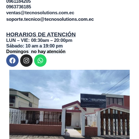
0961184205
0963736185
ventas@tecnosolutions.com.ec
soporte.tecnico@tecnosolutions.com.ec
HORARIOS DE ATENCIÓN
LUN – VIE: 08:30am – 20:00pm
Sábado: 10 am a 19:00 pm
Domingos no hay atención
F
I
W
a
n
h
c
s
a
e
t
t
b
a
s
o
g
a
o
r
p
k
a
p
m