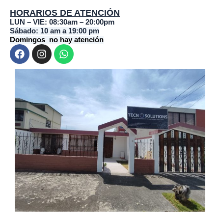
HORARIOS DE ATENCIÓN
LUN – VIE: 08:30am – 20:00pm
Sábado: 10 am a 19:00 pm
Domingos no hay atención
F
I
W
a
n
h
c
s
a
e
t
t
b
a
s
o
g
a
o
r
p
k
a
p
m