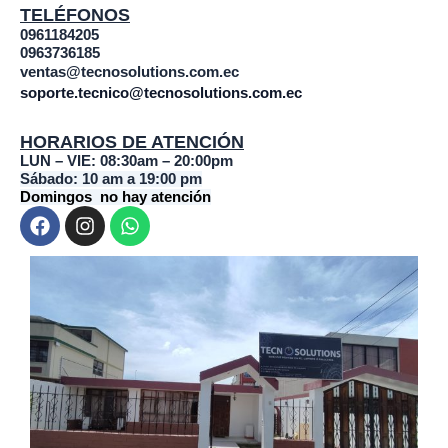
TELÉFONOS
0961184205
0963736185
ventas@tecnosolutions.com.ec
soporte.tecnico@tecnosolutions.com.ec
HORARIOS DE ATENCIÓN
LUN – VIE: 08:30am – 20:00pm
Sábado: 10 am a 19:00 pm
Domingos no hay atención
F
I
W
a
n
h
c
s
a
e
t
t
b
a
s
o
g
a
o
r
p
k
a
p
m