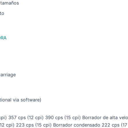
s tamaños
to
ORA
carriage
tional via software)
cpi) 357 cps (12 cpi) 390 cps (15 cpi) Borrador de alta v
(12 cpi) 223 cps (15 cpi) Borrador condensado 222 cps (17