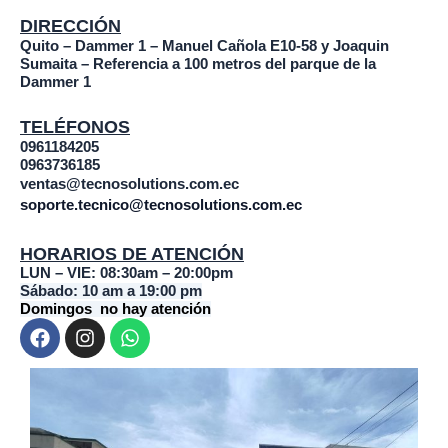
DIRECCIÓN
Quito – Dammer 1 – Manuel Cañola E10-58 y Joaquin
Sumaita – Referencia a 100 metros del parque de la
Dammer 1
TELÉFONOS
0961184205
0963736185
ventas@tecnosolutions.com.ec
soporte.tecnico@tecnosolutions.com.ec
HORARIOS DE ATENCIÓN
LUN – VIE: 08:30am – 20:00pm
Sábado: 10 am a 19:00 pm
Domingos no hay atención
F
I
W
a
n
h
c
s
a
e
t
t
b
a
s
o
g
a
o
r
p