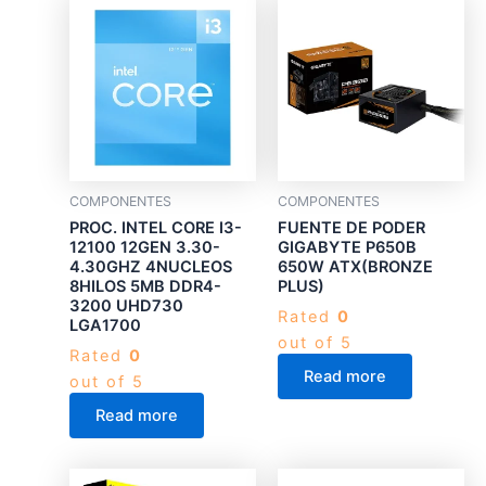
COMPONENTES
COMPONENTES
PROC. INTEL CORE I3-
FUENTE DE PODER
12100 12GEN 3.30-
GIGABYTE P650B
4.30GHZ 4NUCLEOS
650W ATX(BRONZE
8HILOS 5MB DDR4-
PLUS)
3200 UHD730
Rated
0
LGA1700
out of 5
Rated
0
Read more
out of 5
Read more