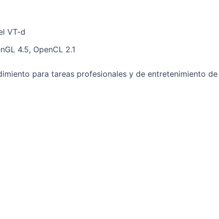
tel VT-d
penGL 4.5, OpenCL 2.1
ndimiento para tareas profesionales y de entretenimiento d