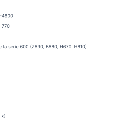
5-4800
s 770
de la serie 600 (Z690, B660, H670, H610)
-x)