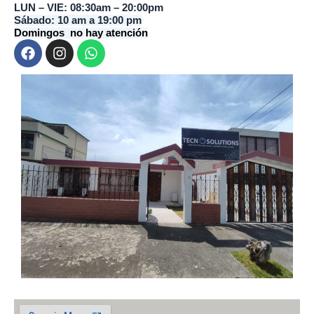
LUN – VIE: 08:30am – 20:00pm
Sábado: 10 am a 19:00 pm
Domingos no hay atención
F
I
W
a
n
h
c
s
a
e
t
t
b
a
s
o
g
a
o
r
p
k
a
p
m