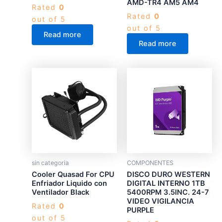
AMD-TR4 AM5 AM4
Rated
0
Rated
0
out of 5
out of 5
Read more
Read more
sin categoria
COMPONENTES
Cooler Quasad For CPU
DISCO DURO WESTERN
Enfriador Liquido con
DIGITAL INTERNO 1TB
Ventilador Black
5400RPM 3.5INC. 24-7
VIDEO VIGILANCIA
Rated
0
PURPLE
out of 5