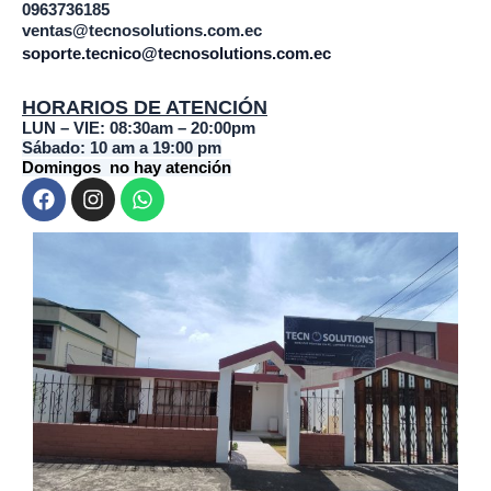
0963736185
ventas@tecnosolutions.com.ec
soporte.tecnico@tecnosolutions.com.ec
HORARIOS DE ATENCIÓN
LUN – VIE: 08:30am – 20:00pm
Sábado: 10 am a 19:00 pm
Domingos no hay atención
F
I
W
a
n
h
c
s
a
e
t
t
b
a
s
o
g
a
o
r
p
k
a
p
m