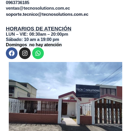
0963736185
ventas@tecnosolutions.com.ec
soporte.tecnico@tecnosolutions.com.ec
HORARIOS DE ATENCIÓN
LUN – VIE: 08:30am – 20:00pm
Sábado: 10 am a 19:00 pm
Domingos no hay atención
F
I
W
a
n
h
c
s
a
e
t
t
b
a
s
o
g
a
o
r
p
k
a
p
m