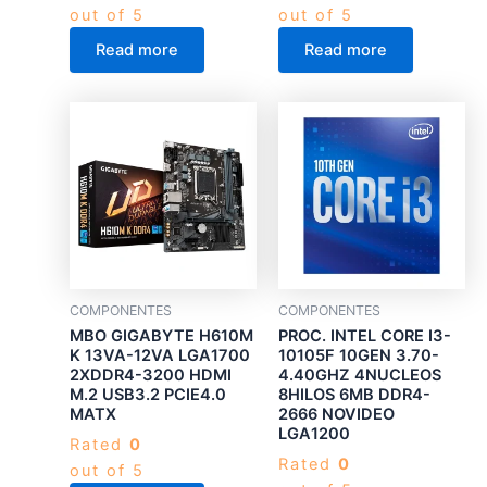
out of 5
out of 5
Read more
Read more
COMPONENTES
COMPONENTES
MBO GIGABYTE H610M
PROC. INTEL CORE I3-
K 13VA-12VA LGA1700
10105F 10GEN 3.70-
2XDDR4-3200 HDMI
4.40GHZ 4NUCLEOS
M.2 USB3.2 PCIE4.0
8HILOS 6MB DDR4-
MATX
2666 NOVIDEO
LGA1200
Rated
0
Rated
0
out of 5