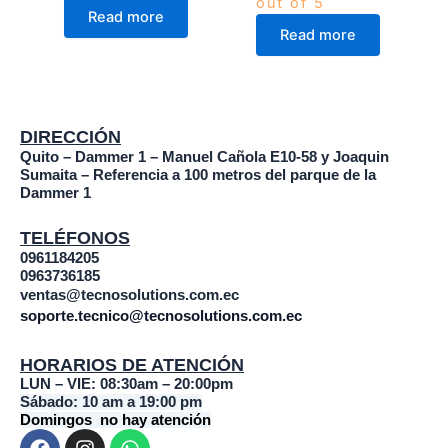
out of 5
Read more
Read more
DIRECCIÓN
Quito – Dammer 1 – Manuel Cañola E10-58 y Joaquin
Sumaita – Referencia a 100 metros del parque de la
Dammer 1
TELÉFONOS
0961184205
0963736185
ventas@tecnosolutions.com.ec
soporte.tecnico@tecnosolutions.com.ec
HORARIOS DE ATENCIÓN
LUN – VIE: 08:30am – 20:00pm
Sábado: 10 am a 19:00 pm
Domingos no hay atención
F
I
W