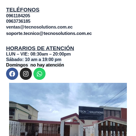
TELÉFONOS
0961184205
0963736185
ventas@tecnosolutions.com.ec
soporte.tecnico@tecnosolutions.com.ec
HORARIOS DE ATENCIÓN
LUN – VIE: 08:30am – 20:00pm
Sábado: 10 am a 19:00 pm
Domingos no hay atención
F
I
W
a
n
h
c
s
a
e
t
t
b
a
s
o
g
a
o
r
p
k
a
p
m