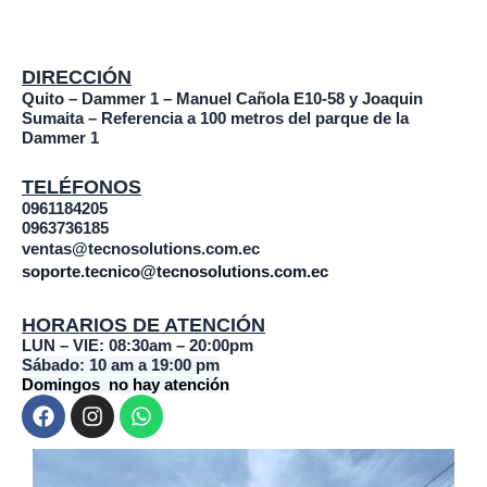
DIRECCIÓN
Quito – Dammer 1 – Manuel Cañola E10-58 y Joaquin
Sumaita – Referencia a 100 metros del parque de la
Dammer 1
TELÉFONOS
0961184205
0963736185
ventas@tecnosolutions.com.ec
soporte.tecnico@tecnosolutions.com.ec
HORARIOS DE ATENCIÓN
LUN – VIE: 08:30am – 20:00pm
Sábado: 10 am a 19:00 pm
Domingos no hay atención
F
I
W
a
n
h
c
s
a
e
t
t