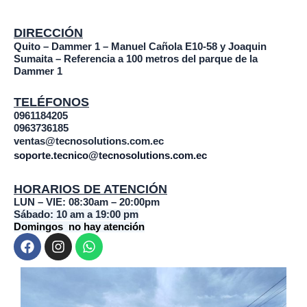
DIRECCIÓN
Quito – Dammer 1 – Manuel Cañola E10-58 y Joaquin
Sumaita – Referencia a 100 metros del parque de la
Dammer 1
TELÉFONOS
0961184205
0963736185
ventas@tecnosolutions.com.ec
soporte.tecnico@tecnosolutions.com.ec
HORARIOS DE ATENCIÓN
LUN – VIE: 08:30am – 20:00pm
Sábado: 10 am a 19:00 pm
Domingos no hay atención
F
I
W
a
n
h
c
s
a
e
t
t
b
a
s