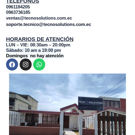
TELÉFONOS
0961184205
0963736185
ventas@tecnosolutions.com.ec
soporte.tecnico@tecnosolutions.com.ec
HORARIOS DE ATENCIÓN
LUN – VIE: 08:30am – 20:00pm
Sábado: 10 am a 19:00 pm
Domingos no hay atención
F
I
W
a
n
h
c
s
a
e
t
t
b
a
s
o
g
a
o
r
p
k
a
p
m