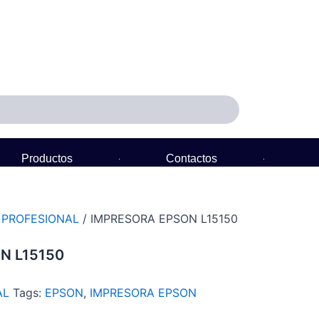
Productos
Contactos
Política de Garantía
/
PROFESIONAL
/ IMPRESORA EPSON L15150
N L15150
AL
Tags:
EPSON
,
IMPRESORA EPSON