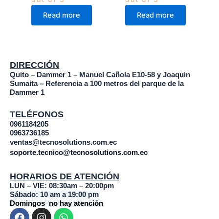
Read more
Read more
DIRECCIÓN
Quito – Dammer 1 – Manuel Cañola E10-58 y Joaquin
Sumaita – Referencia a 100 metros del parque de la
Dammer 1
TELÉFONOS
0961184205
0963736185
ventas@tecnosolutions.com.ec
soporte.tecnico@tecnosolutions.com.ec
HORARIOS DE ATENCIÓN
LUN – VIE: 08:30am – 20:00pm
Sábado: 10 am a 19:00 pm
Domingos no hay atención
F
I
W