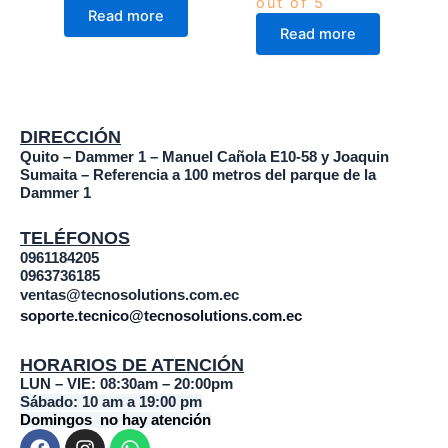
out of 5
Read more
Read more
DIRECCIÓN
Quito – Dammer 1 – Manuel Cañola E10-58 y Joaquin
Sumaita – Referencia a 100 metros del parque de la
Dammer 1
TELÉFONOS
0961184205
0963736185
ventas@tecnosolutions.com.ec
soporte.tecnico@tecnosolutions.com.ec
HORARIOS DE ATENCIÓN
LUN – VIE: 08:30am – 20:00pm
Sábado: 10 am a 19:00 pm
Domingos no hay atención
F
I
W