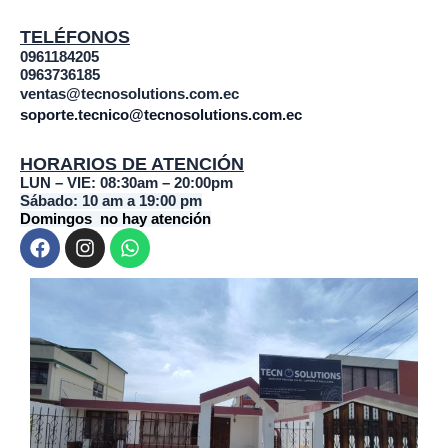
TELÉFONOS
0961184205
0963736185
ventas@tecnosolutions.com.ec
soporte.tecnico@tecnosolutions.com.ec
HORARIOS DE ATENCIÓN
LUN – VIE: 08:30am – 20:00pm
Sábado: 10 am a 19:00 pm
Domingos no hay atención
F
I
W
a
n
h
c
s
a
e
t
t
b
a
s
o
g
a
o
r
p
k
a
p
m