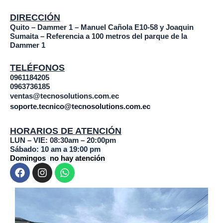
DIRECCIÓN
Quito – Dammer 1 – Manuel Cañola E10-58 y Joaquin
Sumaita – Referencia a 100 metros del parque de la
Dammer 1
TELÉFONOS
0961184205
0963736185
ventas@tecnosolutions.com.ec
soporte.tecnico@tecnosolutions.com.ec
HORARIOS DE ATENCIÓN
LUN – VIE: 08:30am – 20:00pm
Sábado: 10 am a 19:00 pm
Domingos no hay atención
F
I
W
a
n
h
c
s
a
e
t
t
b
a
s
o
g
a