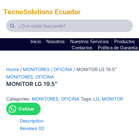
TecnoSolutions Ecuador
Search
Search
Inicio
Nosotros
Nuestros Servicios
Productos
Contactos
Política de Garantía
Home
/
MONITORES
/
OFICINA
/ MONITOR LG 19.5″
MONITORES
,
OFICINA
MONITOR LG 19.5″
Categories:
MONITORES
,
OFICINA
Tags:
LG
,
MONITOR
Cotizar
Description
Reviews (0)