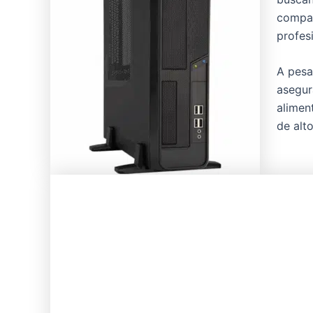
compac
profes
A pesa
asegur
alimen
de alt