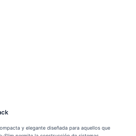
ack
compacta y elegante diseñada para aquellos que
ro-Slim permite la construcción de sistemas