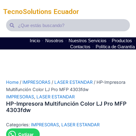
TecnoSolutions Ecuador
Search
Search
Inicio
Nosotros
Nuestros Servicios
Productos
Contactos
Política de Garantía
Home
/
IMPRESORAS
/
LASER ESTANDAR
/ HP-Impresora
Multifunción Color LJ Pro MFP 4303fdw
IMPRESORAS
,
LASER ESTANDAR
HP-Impresora Multifunción Color LJ Pro MFP
4303fdw
Categories:
IMPRESORAS
,
LASER ESTANDAR
Cotizar