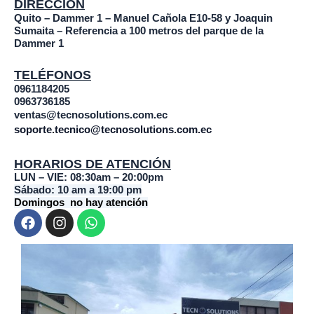
DIRECCIÓN
Quito – Dammer 1 – Manuel Cañola E10-58 y Joaquin
Sumaita – Referencia a 100 metros del parque de la
Dammer 1
TELÉFONOS
0961184205
0963736185
ventas@tecnosolutions.com.ec
soporte.tecnico@tecnosolutions.com.ec
HORARIOS DE ATENCIÓN
LUN – VIE: 08:30am – 20:00pm
Sábado: 10 am a 19:00 pm
Domingos no hay atención
F
I
W
a
n
h
c
s
a
e
t
t
b
a
s
o
g
a
o
r
p
k
a
p