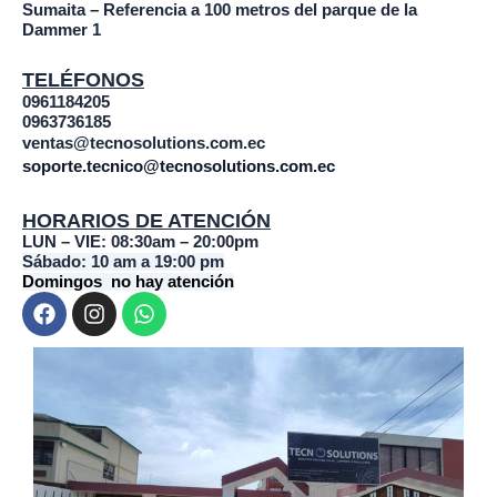
Sumaita – Referencia a 100 metros del parque de la
Dammer 1
TELÉFONOS
0961184205
0963736185
ventas@tecnosolutions.com.ec
soporte.tecnico@tecnosolutions.com.ec
HORARIOS DE ATENCIÓN
LUN – VIE: 08:30am – 20:00pm
Sábado: 10 am a 19:00 pm
Domingos no hay atención
F
I
W
a
n
h
c
s
a
e
t
t
b
a
s
o
g
a
o
r
p
k
a
p
m