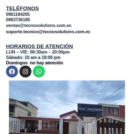
TELÉFONOS
0961184205
0963736185
ventas@tecnosolutions.com.ec
soporte.tecnico@tecnosolutions.com.ec
HORARIOS DE ATENCIÓN
LUN – VIE: 08:30am – 20:00pm
Sábado: 10 am a 19:00 pm
Domingos no hay atención
F
I
W
a
n
h
c
s
a
e
t
t
b
a
s
o
g
a
o
r
p
k
a
p
m