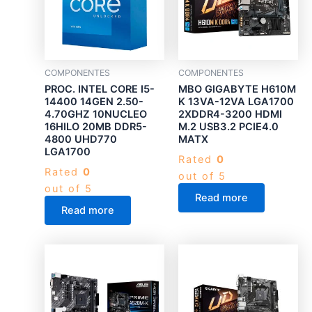
COMPONENTES
COMPONENTES
PROC. INTEL CORE I5-
MBO GIGABYTE H610M
14400 14GEN 2.50-
K 13VA-12VA LGA1700
4.70GHZ 10NUCLEO
2XDDR4-3200 HDMI
16HILO 20MB DDR5-
M.2 USB3.2 PCIE4.0
4800 UHD770
MATX
LGA1700
Rated
0
Rated
0
out of 5
out of 5
Read more
Read more