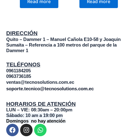
Read more
Read more
DIRECCIÓN
Quito – Dammer 1 – Manuel Cañola E10-58 y Joaquin
Sumaita – Referencia a 100 metros del parque de la
Dammer 1
TELÉFONOS
0961184205
0963736185
ventas@tecnosolutions.com.ec
soporte.tecnico@tecnosolutions.com.ec
HORARIOS DE ATENCIÓN
LUN – VIE: 08:30am – 20:00pm
Sábado: 10 am a 19:00 pm
Domingos no hay atención
F
I
W
a
n
h
c
s
a