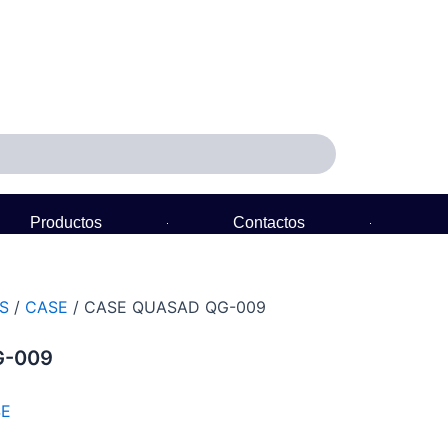
Productos
Contactos
Política de Garantía
S
/
CASE
/ CASE QUASAD QG-009
G-009
SE